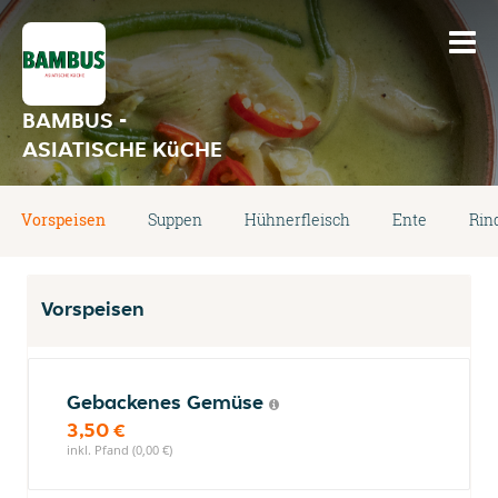
BAMBUS -
ASIATISCHE KüCHE
Vorspeisen
Suppen
Hühnerfleisch
Ente
Rin
Vorspeisen
Gebackenes Gemüse
3,50 €
inkl. Pfand (0,00 €)