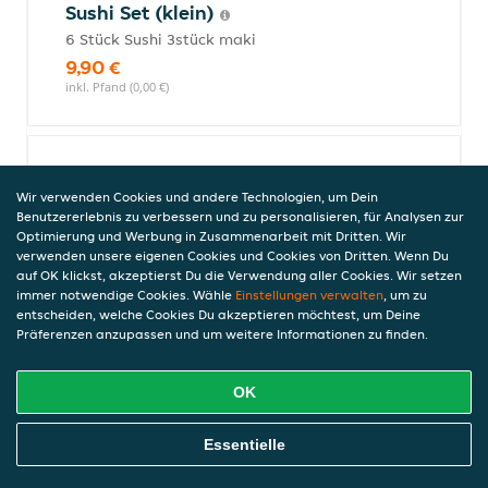
Sushi Set (klein)
6 Stück Sushi 3stück maki
9,90 €
inkl. Pfand (0,00 €)
Sushi Set (groß
Wir verwenden Cookies und andere Technologien, um Dein
8stück Sushi 3 Stück maki
Benutzererlebnis zu verbessern und zu personalisieren, für Analysen zur
12,90 €
Optimierung und Werbung in Zusammenarbeit mit Dritten. Wir
inkl. Pfand (0,00 €)
verwenden unsere eigenen Cookies und Cookies von Dritten. Wenn Du
auf OK klickst, akzeptierst Du die Verwendung aller Cookies. Wir setzen
immer notwendige Cookies. Wähle
Einstellungen verwalten
, um zu
entscheiden, welche Cookies Du akzeptieren möchtest, um Deine
Präferenzen anzupassen und um weitere Informationen zu finden.
Sake Set (klein)
6 Stück Sushi 3stück maki
OK
10,90 €
inkl. Pfand (0,00 €)
Online Essen Bestellen
Essentielle