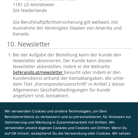
1181 LD Amstelveen
Die Niederlande
Die Berufshaftpflichtversicherung gilt weltweit, mit
Ausnahme der Vereinigten Staaten von Amerika und
Kanada.
10. Newsletter
Bei der Aufgabe der Bestellung kann der Kunde den
Newsletter abonnieren. Der Kunde kann diesen
Newsletter abbestellen, indem er die Webseite
lieferando.at/newsletter
besucht oder indem er den
Kundendienst anhand der Kontaktangaben, die unter
dem Titel „Korrespondenzanschrift“ in Artikel 2 dieser
Allgemeinen Geschäftsbedingungen für Kunde
angeführt sind, kontaktiert.
11. Einsichtnahme und Berichtigung der
Wir verwenden Cookies und andere Technologien, um Dein
gespeicherten personenbezogenen
Benutzererlebnis zu verbessern und zu personalisieren, für Analysen zur
Daten
Optimierung und Werbung in Zusammenarbeit mit Dritten. Wir
verwenden unsere eigenen Cookies und Cookies von Dritten. Wenn Du
auf OK klickst, akzeptierst Du die Verwendung aller Cookies. Wir setzen
Takeaway.com verarbeitet personenbezogene Daten in